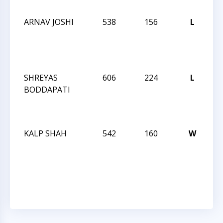
I
ARNAV JOSHI
538
156
L
JA
R
DE
I
SHREYAS
606
224
L
JA
BODDAPATI
R
DE
I
KALP SHAH
542
160
W
JA
R
DE
I