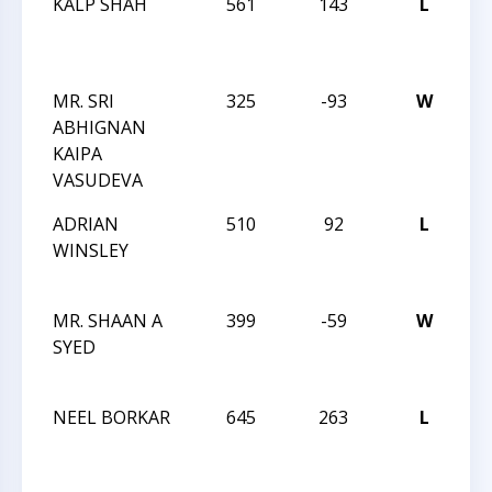
KALP SHAH
561
143
L
JA
R
I
MR. SRI
325
-93
W
JA
ABHIGNAN
R
KAIPA
I
VASUDEVA
ADRIAN
510
92
L
JA
WINSLEY
R
I
MR. SHAAN A
399
-59
W
JA
SYED
R
I
NEEL BORKAR
645
263
L
JA
R
DE