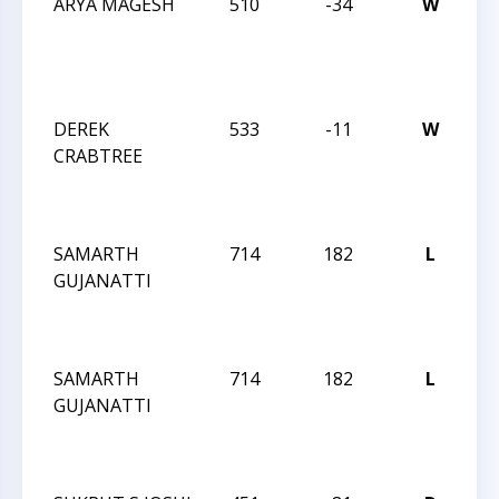
ARYA MAGESH
510
-34
W
JA
R
FE
I
DEREK
533
-11
W
JA
CRABTREE
R
FE
I
SAMARTH
714
182
L
JA
GUJANATTI
R
JA
I
SAMARTH
714
182
L
JA
GUJANATTI
R
JA
I