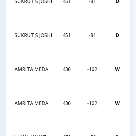
SUKRUT S JOSHI
451
-81
D
JA
R
JA
I
SUKRUT S JOSHI
451
-81
D
JA
R
JA
I
AMRITA MEDA
430
-102
W
JA
R
JA
I
AMRITA MEDA
430
-102
W
JA
R
JA
I