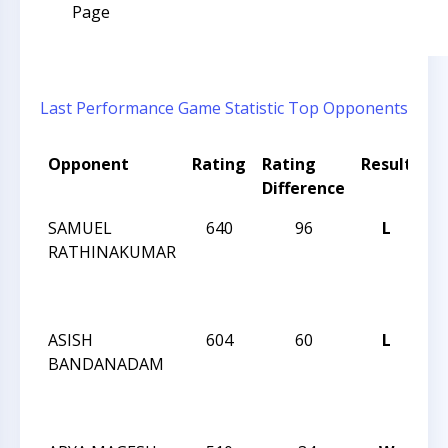
Page
Last Performance
Game Statistic
Top Opponents
Opponent
Rating
Rating
Result
T
Difference
N
SAMUEL
640
96
L
JA
RATHINAKUMAR
R
FE
I
ASISH
604
60
L
JA
BANDANADAM
R
FE
I