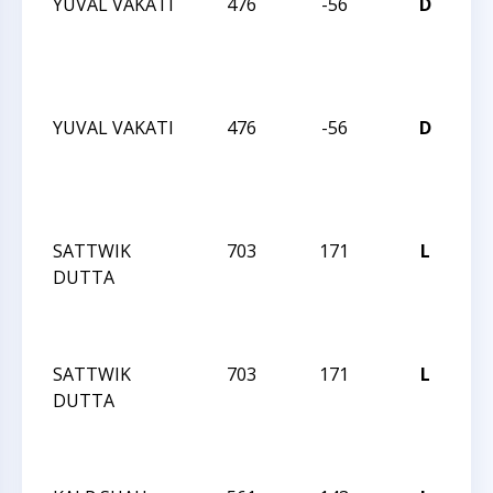
YUVAL VAKATI
476
-56
D
JA
R
JA
I
YUVAL VAKATI
476
-56
D
JA
R
JA
I
SATTWIK
703
171
L
JA
DUTTA
R
JA
I
SATTWIK
703
171
L
JA
DUTTA
R
JA
I